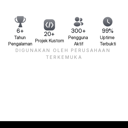
6+
300+
99%
20+
Tahun 
Pengguna 
Uptime 
Projek Kustom
Pengalaman
Aktif
Terbukti
DIGUNAKAN OLEH PERUSAHAAN 
TERKEMUKA