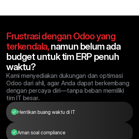
Frustrasi dengan Odoo yang 
terkendala, 
namun belum ada 
budget untuk tim ERP penuh 
waktu?
Kami menyediakan dukungan dan optimasi 
Odoo dari ahli, agar Anda dapat berkembang 
dengan percaya diri—tanpa beban memiliki 
tim IT besar.
Hentikan buang waktu di IT
Aman soal compliance