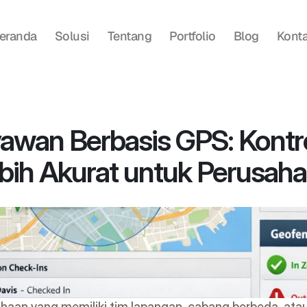
eranda
Solusi
Tentang
Portfolio
Blog
Kont
awan Berbasis GPS: Kontro
bih Akurat untuk Perusah
haan yang memiliki tim lapangan, cabang berbeda, atau