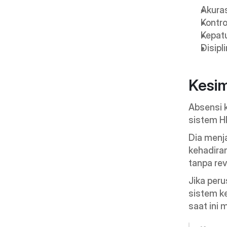
Akuras
Kontro
Kepatu
Disipl
Kesi
Absensi 
sistem H
Dia menj
kehadiran
tanpa rev
Jika peru
sistem ke
saat ini 