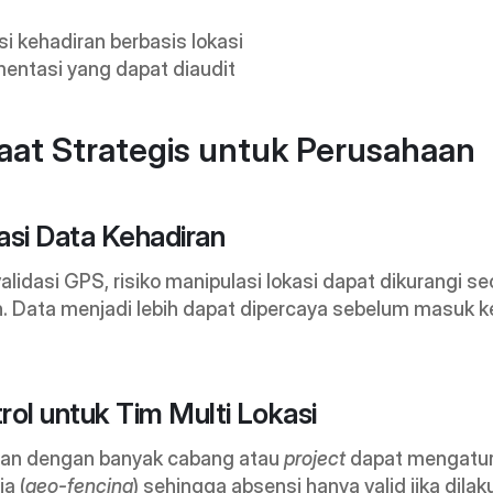
si kehadiran berbasis lokasi
entasi yang dapat diaudit
at Strategis untuk Perusahaan
rasi Data Kehadiran
lidasi GPS, risiko manipulasi lokasi dapat dikurangi sec
n. Data menjadi lebih dapat dipercaya sebelum masuk ke
trol untuk Tim Multi Lokasi
an dengan banyak cabang atau 
project
 dapat mengatur 
ja (
geo-fencing
) sehingga absensi hanya valid jika dilaku