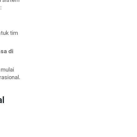
:
tuk tim 
a di 
 mulai 
rasional.
 