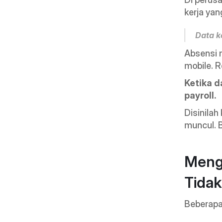
kerja ya
Data ke
Absensi m
mobile. 
Ketika d
payroll.
Disinilah
muncul. B
Menga
Tidak
Beberapa