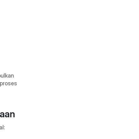
ulkan 
proses 
haan
l: