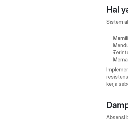
Hal y
Sistem a
Memili
Mendu
Terint
Memas
Implemen
resistens
kerja se
Damp
Absensi 