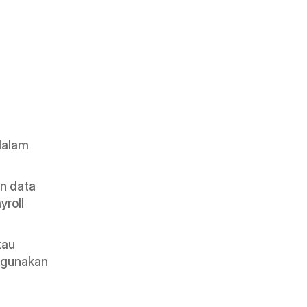
alam 
 data 
roll 
au 
igunakan 