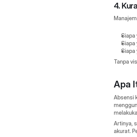
4. Kur
Manajeme
Siapa 
Siapa
Siapa 
Tanpa vis
Apa I
Absensi 
menggunak
melakuka
Artinya, 
akurat. P