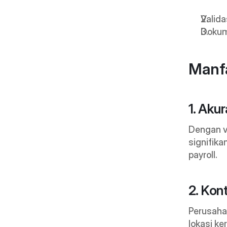
Valida
Dokum
Manfa
1. Aku
Dengan va
signifika
payroll.
2. Kon
Perusaha
lokasi ker