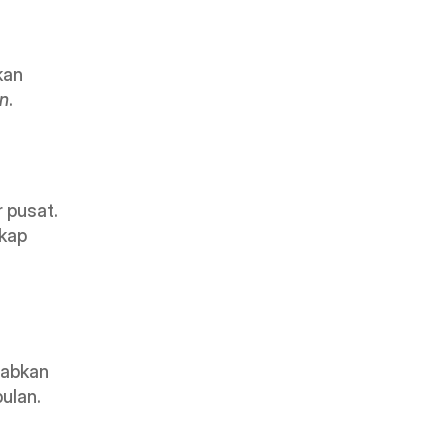
an 
in
.
 pusat. 
kap 
abkan 
bulan.