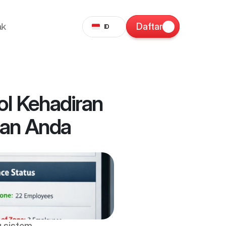
Select Language
ak
Daftar
ID
l Kehadiran 
aan Anda
 sistem 