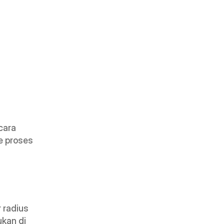
ara 
 proses 
radius 
kan di 