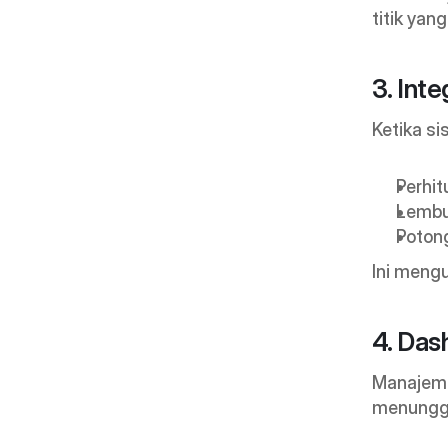
titik yan
3. Inte
Ketika s
Perhit
Lembu
Potong
Ini mengu
4. Das
Manajeme
menunggu