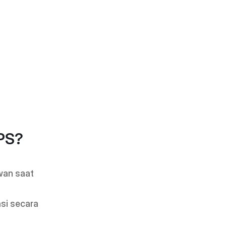
GPS?
an saat 
si secara 