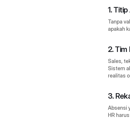
1. Tit
Tanpa val
apakah ka
2. Tim
Sales, te
Sistem a
realitas o
3. Re
Absensi y
HR harus 