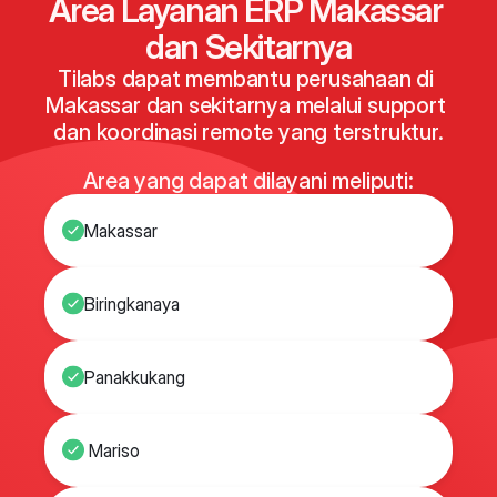
Area Layanan ERP Makassar 
dan Sekitarnya
Tilabs dapat membantu perusahaan di 
Makassar dan sekitarnya melalui support 
dan koordinasi remote yang terstruktur.
Area yang dapat dilayani meliputi:
Makassar
Biringkanaya
Panakkukang
 Mariso